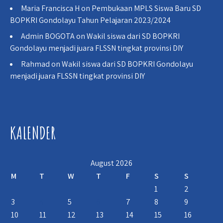
Maria Francisca H
on
Pembukaan MPLS Siswa Baru SD
BOPKRI Gondolayu Tahun Pelajaran 2023/2024
Admin BOGOTA
on
Wakil siswa dari SD BOPKRI
Gondolayu menjadi juara FLSSN tingkat provinsi DIY
Rahmad
on
Wakil siswa dari SD BOPKRI Gondolayu
menjadi juara FLSSN tingkat provinsi DIY
KALENDER
August 2026
M
T
W
T
F
S
S
1
2
3
4
5
6
7
8
9
10
11
12
13
14
15
16