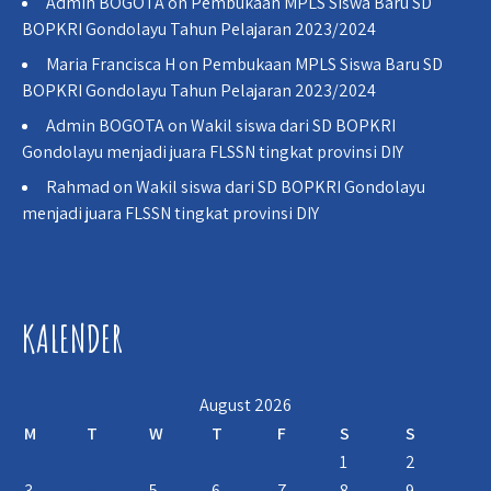
Admin BOGOTA
on
Pembukaan MPLS Siswa Baru SD
BOPKRI Gondolayu Tahun Pelajaran 2023/2024
Maria Francisca H
on
Pembukaan MPLS Siswa Baru SD
BOPKRI Gondolayu Tahun Pelajaran 2023/2024
Admin BOGOTA
on
Wakil siswa dari SD BOPKRI
Gondolayu menjadi juara FLSSN tingkat provinsi DIY
Rahmad
on
Wakil siswa dari SD BOPKRI Gondolayu
menjadi juara FLSSN tingkat provinsi DIY
KALENDER
August 2026
M
T
W
T
F
S
S
1
2
3
4
5
6
7
8
9